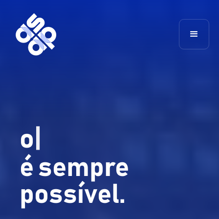
o m
é sempre
possível.